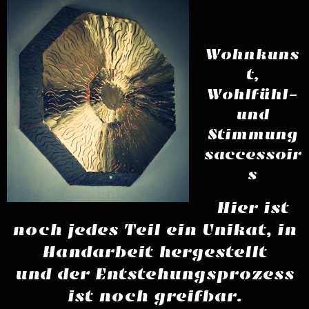
Wohnkuns
t,
Wohlfühl-
und
Stimmung
saccessoir
s
Hier ist
noch jedes Teil ein Unikat, in
Handarbeit hergestellt
und der Entstehungsprozess
ist noch greifbar.