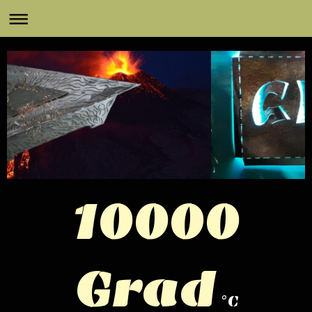
100
00
Grad
°C